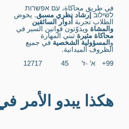
في طريق محاكاة، עם אפשרות
לשילוב
إرشاد نظري مسبق
. يخوض
الطلاب تجربة
أدوار السائقين
والمشاة
ويذوّتون قوانين السير في
محاكاة مثيرة
تبني المهارة
و
المسؤولية الشخصية
في جميع
الظروف الميدانية.
99+
א’ -ז’
45
12717
هكذا يبدو الأمر في