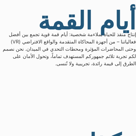
أيام القمة
إنتاج منقذ للحياة بملاءمة شخصية: أيام قمة قوية تجمع بين أفضل
فعالياتنا – من أجهزة المحاكاة المتقدمة والواقع الافتراضي (VR)
وحتى المحاضرات المؤثرة ومحطات التحدي في الميدان. نحن نصمم
لكم تجربة تلائم جمهوركم المستهدف تماماً، وتحول الأمان على
الطرق إلى قيمة رائدة، تجريبية ولا تُنسى.
99+
כולם
99
00000