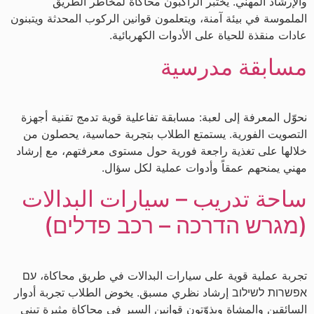
والإرشاد المهني. يختبر الراكبون محاكاة لمخاطر الطريق
الملموسة في بيئة آمنة، ويتعلمون قوانين الركوب المحدثة ويتبنون
عادات منقذة للحياة على الأدوات الكهربائية.
مسابقة مدرسية
نحوّل المعرفة إلى لعبة: مسابقة تفاعلية قوية تدمج تقنية أجهزة
التصويت الفورية. يستمتع الطلاب بتجربة حماسية، يحصلون من
خلالها على تغذية راجعة فورية حول مستوى معرفتهم، مع إرشاد
مهني يمنحهم عمقاً وأدوات عملية لكل سؤال.
ساحة تدريب – سيارات البدالات
(מגרש הדרכה – רכב פדלים)
تجربة عملية قوية على سيارات البدالات في طريق محاكاة، עם
אפשרות לשילוב إرشاد نظري مسبق. يخوض الطلاب تجربة أدوار
السائقين والمشاة ويذوّتون قوانين السير في محاكاة مثيرة تبني