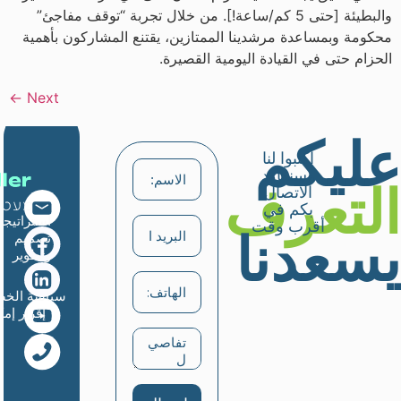
والبطيئة [حتى 5 كم/ساعة!]. من خلال تجربة “توقف مفاجئ”
محكومة وبمساعدة مرشدينا الممتازين، يقتنع المشاركون بأهمية
الحزام حتى في القيادة اليومية القصيرة.
←
Next
عليكم
اكتبوا لنا
وسنعاود
التعرف
الاتصال
بكم في
استراتيجي
أقرب وقت
يسعدنا
تصميم
وتطوير
سياسة الخص
إقرار إم