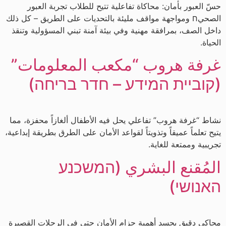
حسّ العبور بأمان: محاكاة تفاعلية تتيح للطلاب تجربة العبور
الصحيח ومواجهة مواقف مليئة بالتحديات على الطريق – كل ذلك
داخل الصف، بمرافقة مهنية وفي بيئة آمنة تبني المسؤولية وتنقذ
الحياة.
غرفة هروب “مكعب المعلومات”
(קוביית המידע – חדר בריחה)
نشاط “غرفة هروب” تفاعلي يحل فيه الأطفال ألغازاً محفزة، مما
يتيح تعلماً عميقاً وتذويتاً لقواعد الأمان على الطرق بطريقة إبداعية،
تجريبية وممتعة للغاية.
المُقنع البشري (המשכנע
האנושי)
محاكي دقيق يجسد أهمية حزام الأمان حتى في الرحلات القصيرة