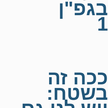
בגפ"ן
1
99+
נוער
1
ככה זה
בשטח: