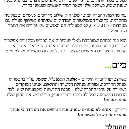
למקום בטוח יותר. במשך 45 שנים ליווינו אלפי משתתפים וצברנו אינספור
שעות שטח, כשהלב שלנו נשאר תמיד האנשים שפגשנו בדרך.
עוד מהקמת החברה המוטו שלנו הוא שילוב מדריכים אנושיים וטכנולוגיה
מתקדמת, כך לצד הסימולטורים המדהימים שפיתחנו בשיתוף פעולה עם
מעבדות CELLOLO,
לב הפעילות הם האנשים
שמעבירים את המסר
מלב אל לב.
הוא בנה נבחרת שמורכבת מאלו שמכירים את הכביש מכל זווית אפשרית:
שוטרים, בוחני תנועה, מורי נהיגה ונפגעי תאונות, שמביאים איתם את
הניסיון והסיפורים האישיים שמשדרגים כל פעילות ל
פעילות מצילת חיים
.
כיום
...
כשהצטרפו לחברה הילדים –
אלעד
, הסמנכ"ל,
שלומי
, עו"ד בהכשרתו
ומנהל ההדרכה, ו
מוריה
, מנהלת המשרד והתיאום. אנחנו ממוקדים
בשמירה על ערכי החברה שלנו – פסגת החדשנות ומקצועיות שיא, לצד
הרחבת ההשפעה לכל ילד ונהג ברחבי הארץ, כדי לממש את החזון שלנו –
אפס תאונות!
וכמובן,
"אנחנו לא סופרים שעות, אנחנו עושים את העבודה כי אנחנו
אוהבים אותה. כל המשפחה!"
ההנהלה