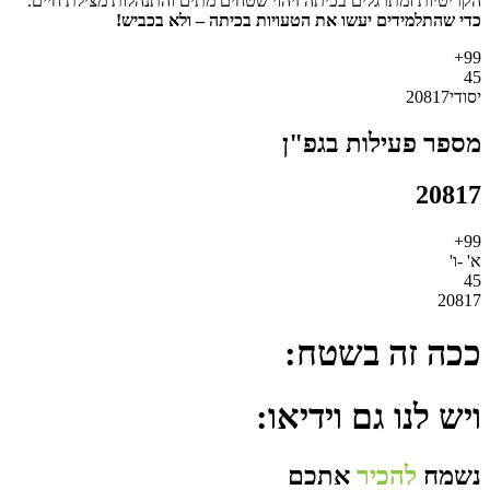
הקריטיות ומתרגלים בכיתה זיהוי שטחים מתים והתנהלות מצילת חיים.
כדי שהתלמידים יעשו את הטעויות בכיתה – ולא בכביש!
99+
45
יסודי20817
מספר פעילות בגפ"ן
20817
99+
א' -ו'
45
20817
ככה זה בשטח:
ויש לנו גם וידיאו:
נשמח
להכיר
אתכם