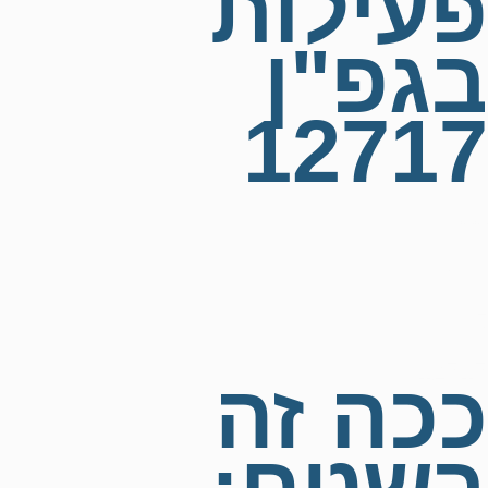
פעילות
בגפ"ן
12717
99+
א' -ז'
45
12717
ככה זה
בשטח: