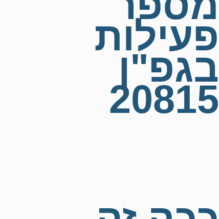
מספר
פעילות
בגפ"ן
20815
99+
ז+
45
20815
ככה זה