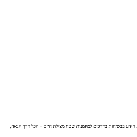
תית ומגבשת לעד 100 משתתפים. 90 דקות של משימות ב-4 תחנות אתגר, שהופכות את הידע בבטיחות בדרכים למיומנות שטח מצילת חיים – הכל דרך הנאה,